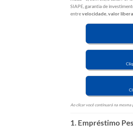
SIAPE, garantia de investimen
entre
velocidade
,
valor liber
Cli
Cl
Ao clicar
você continuará na mesma p
1. Empréstimo Pe