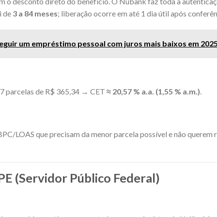
m o desconto direto do benefício. O Nubank faz toda a autenticaç
i de
3 a 84 meses
; liberação ocorre em até 1 dia útil após conferê
guir um empréstimo pessoal com juros mais baixos em 202
 57 parcelas de R$ 365,34 → CET
≈ 20,57 % a.a. (1,55 % a.m.)
.
BPC/LOAS que precisam da menor parcela possível e não querem ri
PE (Servidor Público Federal)