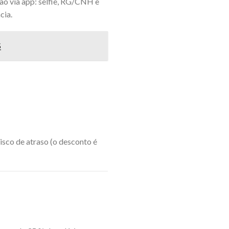
ão via app: selfie, RG/CNH e
ncia.
5
sco de atraso (o desconto é