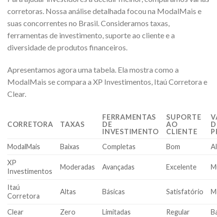
corretoras. Nossa análise detalhada focou na ModalMais e
suas concorrentes no Brasil. Consideramos taxas,
ferramentas de investimento, suporte ao cliente e a
diversidade de produtos financeiros.
Apresentamos agora uma tabela. Ela mostra como a
ModalMais se compara a XP Investimentos, Itaú Corretora e
Clear.
FERRAMENTAS
SUPORTE
V
CORRETORA
TAXAS
DE
AO
D
INVESTIMENTO
CLIENTE
P
ModalMais
Baixas
Completas
Bom
A
XP
Moderadas
Avançadas
Excelente
M
Investimentos
Itaú
Altas
Básicas
Satisfatório
M
Corretora
Clear
Zero
Limitadas
Regular
B