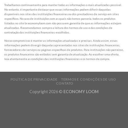
Trabalhamos continuamente para manter todas as informações o mais atualizadas possível.
No entanto, é importante destacar que essas informações podem diferir daquelas
disponíveis nos sites das instituições financeiras ou dos prestadores de serviço em sites
específicos. No caso de instituições com as quais não temos parceria, todos os produtos
listados no site br.economyloom.com não possuem garantia de que as informações estejam
atualizadas. Recomendamos sempre a leitura dos termos de uso e das condições de
contratação das instituições financeiras escolhidas.
Nosso compromisso é manter as informações atualizadas e precisas. Ainda assim, essas
informações podem divergir daquelas apresentadas nos sites de instituições financeiras,
fornecedores de serviços ou páginas específicas de produtos. Para instituições não parceiras,
os produtos financeiros são exibidos sem garantia de atualização. Ao escolher uma oferta,
leia atentamente as condições das instituições financeiras e os termos de compra.
POLÍTICA DE PRIVACIDADE
TERMOS E CONDIÇÕES DE USO
CONTATO
Copyright 2026 ©
ECONOMY LOOM