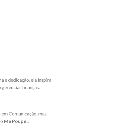
a e dedicação, ela inspira
 gerenciar finanças.
ada em Comunicação, mas
 o
Me Poupe
!.