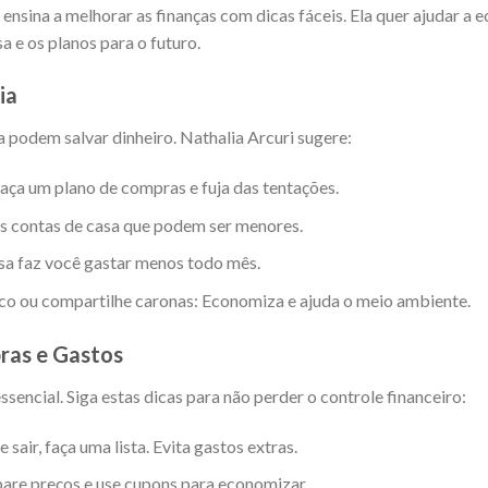
ensina a melhorar as finanças com dicas fáceis. Ela quer ajudar a 
a e os planos para o futuro.
ia
 podem salvar dinheiro. Nathalia Arcuri sugere:
Faça um plano de compras e fuja das tentações.
as contas de casa que podem ser menores.
a faz você gastar menos todo mês.
ico ou compartilhe caronas: Economiza e ajuda o meio ambiente.
ras e Gastos
sencial. Siga estas dicas para não perder o controle financeiro:
 sair, faça uma lista. Evita gastos extras.
re preços e use cupons para economizar.