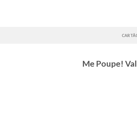
Skip
to
content
CARTÃO
Me Poupe! Val