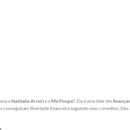
leva a
Nathalia Arcuri
e o
Me Poupe!
. Ela é uma líder em
finança
tos conseguiram liberdade financeira seguindo seus conselhos. Ele
s