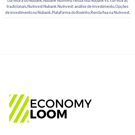
corretora do Nubank
,
Nubank NuInvest renda fixa
,
Nubank vs. corretoras
tradicionais
,
NuInvest Nubank
,
NuInvest: análise de investimento
,
Opções
de investimento no Nubank
,
Plataforma do Roxinho
,
Renda fixa na NuInvest
.