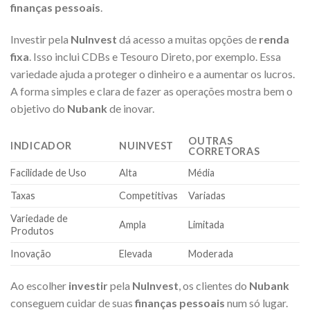
finanças pessoais
.
Investir pela
NuInvest
dá acesso a muitas opções de
renda
fixa
. Isso inclui CDBs e Tesouro Direto, por exemplo. Essa
variedade ajuda a proteger o dinheiro e a aumentar os lucros.
A forma simples e clara de fazer as operações mostra bem o
objetivo do
Nubank
de inovar.
OUTRAS
INDICADOR
NUINVEST
CORRETORAS
Facilidade de Uso
Alta
Média
Taxas
Competitivas
Variadas
Variedade de
Ampla
Limitada
Produtos
Inovação
Elevada
Moderada
Ao escolher
investir
pela
NuInvest
, os clientes do
Nubank
conseguem cuidar de suas
finanças pessoais
num só lugar.