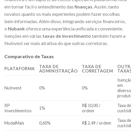
em tornar fácil o entendimento das
finanças
. Assim, tanto
novatos quanto os mais experientes podem fazer escolhas
bem informadas. Além disso, integrando serviços financeiros,
o
Nubank
oferece uma experiência unificada e conveniente.
Isenções em várias
taxas de investimento
também fazem a
NuInvest ser mais atrativa do que outras corretoras.
Comparativo de Taxas
TAXA DE
TAXA DE
OUTR
PLATAFORMA
ADMINISTRAÇÃO
CORRETAGEM
TAXA
Isençã
em
NuInvest
0%
0%
divers
produt
XP
R$ 10,00 /
Taxa d
1%
Investimentos
ordem
custód
Taxa d
ModalMais
0,60%
R$ 2,49 / ordem
custód