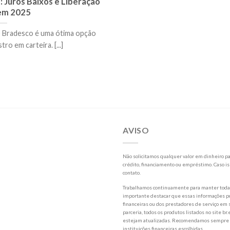
 Juros Baixos e Liberação
em 2025
 Bradesco é uma ótima opção
ro em carteira. [...]
AVISO
Não solicitamos qualquer valor em dinheiro par
crédito, financiamento ou empréstimo. Caso is
contato.
Trabalhamos continuamente para manter todas 
importante destacar que essas informações po
financeiras ou dos prestadores de serviço em s
parceria, todos os produtos listados no site
estejam atualizadas. Recomendamos sempre a l
instituições financeiras escolhidas.