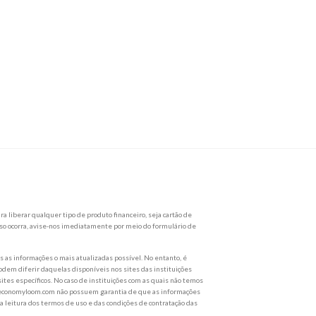
a liberar qualquer tipo de produto financeiro, seja cartão de
so ocorra, avise-nos imediatamente por meio do formulário de
as informações o mais atualizadas possível. No entanto, é
dem diferir daquelas disponíveis nos sites das instituições
ites específicos. No caso de instituições com as quais não temos
 br.economyloom.com não possuem garantia de que as informações
eitura dos termos de uso e das condições de contratação das