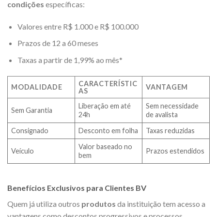
condições
específicas:
Valores entre R$ 1.000 e R$ 100.000
Prazos de 12 a 60 meses
Taxas a partir de 1,99% ao mês*
CARACTERÍSTIC
MODALIDADE
VANTAGEM
AS
Liberação em até
Sem necessidade
Sem Garantia
24h
de avalista
Consignado
Desconto em folha
Taxas reduzidas
Valor baseado no
Veículo
Prazos estendidos
bem
Benefícios Exclusivos para Clientes BV
Quem já utiliza outros
produtos
da instituição tem acesso a
vantagens como descontos progressivos e processos