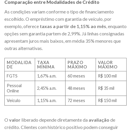
Comparação entre Modalidades de Crédito
As condições variam conforme o tipo de financiamento
escolhido. O empréstimo com garantia de veículo, por
exemplo, oferece
taxas a partir de 1,15% ao mês
, enquanto
opções sem garantia partem de 2,99%. Já linhas consignadas
apresentam juros mais baixos, em média 35% menores que
outras alternativas.
MODALIDA
TAXA
PRAZO
VALOR
DE
MÍNIMA
MÁXIMO
MÁXIMO
FGTS
1,67% a.m.
60 meses
R$ 100 mil
Pessoal
2,45% a.m.
48 meses
R$ 35 mil
Online
Veículo
1,15% a.m.
72 meses
R$ 150 mil
O
valor
liberado depende diretamente da
avaliação
de
crédito. Clientes com histórico positivo podem conseguir