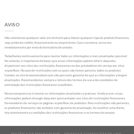
AVISO
Não solicitamos qualquer valor em dinheiro para liberar qualquer tipo de produto financeiro,
seja cartão de crédito, financiamento ou empréstimo. Caso isso ocorra, avise-nos
imediatamente por meio do formulário de contato.
Trabalhamos continuamente para manter todas as informações o mais atualizadas possível.
No entanto, é importante destacar que essas informações podem diferir daquelas
disponíveis nos sites das instituições financeiras ou dos prestadores de serviço em sites
específicos. No caso de instituições com as quais não temos parceria, todos os produtos
listados no site br.economyloom.com não possuem garantia de que as informações estejam
atualizadas. Recomendamos sempre a leitura dos termos de uso e das condições de
contratação das instituições financeiras escolhidas.
Nosso compromisso é manter as informações atualizadas e precisas. Ainda assim, essas
informações podem divergir daquelas apresentadas nos sites de instituições financeiras,
fornecedores de serviços ou páginas específicas de produtos. Para instituições não parceiras,
os produtos financeiros são exibidos sem garantia de atualização. Ao escolher uma oferta,
leia atentamente as condições das instituições financeiras e os termos de compra.
POLÍTICA DE PRIVACIDADE
TERMOS E CONDIÇÕES DE USO