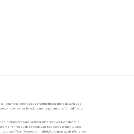
a liberar qualquer tipo de produto financeiro, seja cartão de
so ocorra, avise-nos imediatamente por meio do formulário de
as informações o mais atualizadas possível. No entanto, é
dem diferir daquelas disponíveis nos sites das instituições
ites específicos. No caso de instituições com as quais não temos