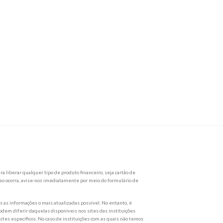
a liberar qualquer tipo de produto financeiro, seja cartão de
so ocorra, avise-nos imediatamente por meio do formulário de
as informações o mais atualizadas possível. No entanto, é
dem diferir daquelas disponíveis nos sites das instituições
ites específicos. No caso de instituições com as quais não temos