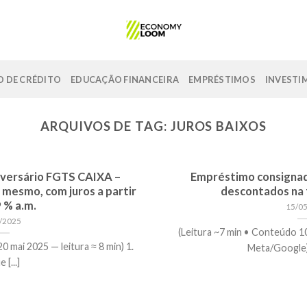
 DE CRÉDITO
EDUCAÇÃO FINANCEIRA
EMPRÉSTIMOS
INVESTI
ARQUIVOS DE TAG:
JUROS BAIXOS
versário FGTS CAIXA –
Empréstimo consignad
 mesmo, com juros a partir
descontados na 
 % a.m.
15/0
/2025
(Leitura ~7 min • Conteúdo 1
0 mai 2025 — leitura ≈ 8 min) 1.
Meta/Google) 1
 [...]