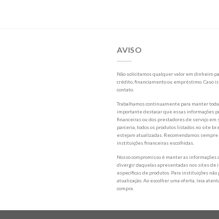
AVISO
Não solicitamos qualquer valor em dinheiro par
crédito, financiamento ou empréstimo. Caso is
contato.
Trabalhamos continuamente para manter todas 
importante destacar que essas informações po
financeiras ou dos prestadores de serviço em s
parceria, todos os produtos listados no site
estejam atualizadas. Recomendamos sempre a l
instituições financeiras escolhidas.
Nosso compromisso é manter as informações a
divergir daquelas apresentadas nos sites de i
específicas de produtos. Para instituições não
atualização. Ao escolher uma oferta, leia aten
compra.