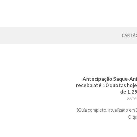
Skip
to
content
CARTÃO
Antecipação Saque-Ani
receba até 10 quotas hoje
de 1,29
22/05
(Guia completo, atualizado em 2
O que