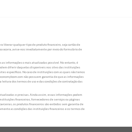
a liberar qualquer tipo de produto financeiro, seja cartão de
so ocorra, avise-nos imediatamente por meio do formulário de
as informações o mais atualizadas possível. No entanto, é
dem diferir daquelas disponíveis nos sites das instituições
ites específicos. No caso de instituições com as quais não temos
 br.economyloom.com não possuem garantia de que as informações
eitura dos termos de uso e das condições de contratação das
tualizadas e precisas. Ainda assim, essas informações podem
nstituições financeiras, fornecedores de serviços ou páginas
 parceiras, os produtos financeiros são exibidos sem garantia de
tamente as condições das instituições financeiras e os termos de