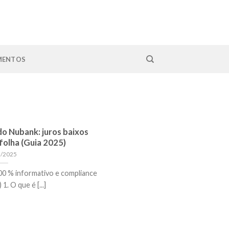
MENTOS
o Nubank: juros baixos
folha (Guia 2025)
5/2025
00 % informativo e compliance
. O que é [...]