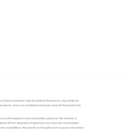
a liberar qualquer tipo de produto financeiro, seja cartão de
so ocorra, avise-nos imediatamente por meio do formulário de
as informações o mais atualizadas possível. No entanto, é
dem diferir daquelas disponíveis nos sites das instituições
ites específicos. No caso de instituições com as quais não temos