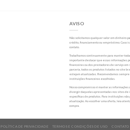
AVISO
Não solicitamos qualquer valor em dinheiro par
crédito, financiamento ou empréstimo. Caso is
contato.
Trabalhamos continuamente para manter todas 
importante destacar que essas informações po
financeiras ou dos prestadores de serviço em s
parceria, todos os produtos listados no site
estejam atualizadas. Recomendamos sempre a l
instituições financeiras escolhidas.
Nosso compromisso é manter as informações a
divergir daquelas apresentadas nos sites de i
específicas de produtos. Para instituições não
atualização. Ao escolher uma oferta, leia aten
compra.
POLÍTICA DE PRIVACIDADE
TERMOS E CONDIÇÕES DE USO
CONTATO