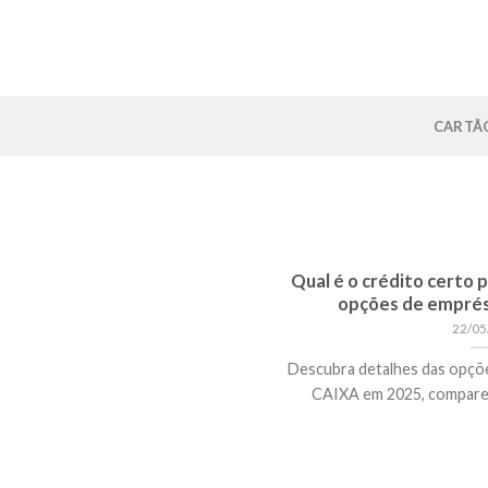
Skip
to
content
CARTÃO
Qual é o crédito certo 
opções de empré
22/05
Descubra detalhes das opçõe
CAIXA em 2025, compare va