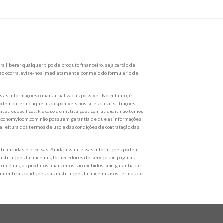
a liberar qualquer tipo de produto financeiro, seja cartão de
so ocorra, avise-nos imediatamente por meio do formulário de
as informações o mais atualizadas possível. No entanto, é
dem diferir daquelas disponíveis nos sites das instituições
ites específicos. No caso de instituições com as quais não temos
 br.economyloom.com não possuem garantia de que as informações
eitura dos termos de uso e das condições de contratação das
tualizadas e precisas. Ainda assim, essas informações podem
nstituições financeiras, fornecedores de serviços ou páginas
 parceiras, os produtos financeiros são exibidos sem garantia de
tamente as condições das instituições financeiras e os termos de