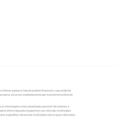
a liberar qualquer tipo de produto financeiro, seja cartão de
so ocorra, avise-nos imediatamente por meio do formulário de
as informações o mais atualizadas possível. No entanto, é
dem diferir daquelas disponíveis nos sites das instituições
ites específicos. No caso de instituições com as quais não temos