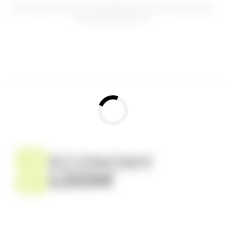
A XP acaba de inovar no mercado financeiro com uma solução que
está transformando a [...]