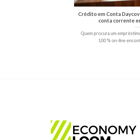
Crédito em Conta Daycoval
conta corrente e
Quem procura um empréstimo r
100 % on-line encontr