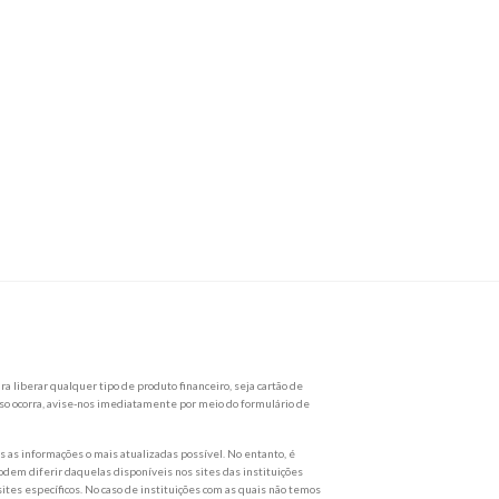
a liberar qualquer tipo de produto financeiro, seja cartão de
so ocorra, avise-nos imediatamente por meio do formulário de
as informações o mais atualizadas possível. No entanto, é
dem diferir daquelas disponíveis nos sites das instituições
ites específicos. No caso de instituições com as quais não temos