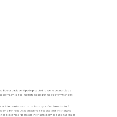
a liberar qualquer tipo de produto financeiro, seja cartão de
so ocorra, avise-nos imediatamente por meio do formulário de
as informações o mais atualizadas possível. No entanto, é
dem diferir daquelas disponíveis nos sites das instituições
ites específicos. No caso de instituições com as quais não temos