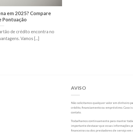
Pena em 2025? Compare
e Pontuação
rtão de crédito encontra no
antagens. Vamos [...]
AVISO
Não solicitamos qualquer valor em dinheiro par
crédito, financiamento ou empréstimo. Caso is
contato.
Trabalhamos continuamente para manter todas 
importante destacar que essas informações po
financeiras ou dos prestadores de serviço em s