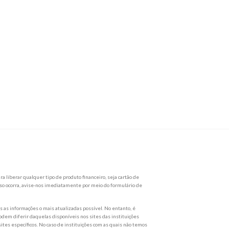
a liberar qualquer tipo de produto financeiro, seja cartão de
so ocorra, avise-nos imediatamente por meio do formulário de
as informações o mais atualizadas possível. No entanto, é
dem diferir daquelas disponíveis nos sites das instituições
ites específicos. No caso de instituições com as quais não temos