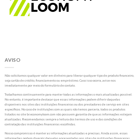
AVISO
Não solicitamos qualquer valor em dinheiro para liberar qualquer tipo de produto financeiro,
seja cartão de crédito, financiamento ou empréstimo. Caso isso ocorra, avise-nos
imediatamente por meio do formulário de contato.
Trabalhamos continuamente para manter todas as informações o mais atualizadas possível.
No entanto, é importante destacar que essas informações podem diferir daquelas
disponíveis nos sites das instituições financeiras ou dos prestadores de serviço em sites
específicos. No caso de instituições com as quais não temos parceria, todos os produtos
listados no site br.economyloom.com não possuem garantia de que as informações estejam
atualizadas. Recomendamos sempre a leitura dos termos de uso e das condições de
contratação das instituições financeiras escolhidas.
Nosso compromisso é manter as informações atualizadas e precisas. Ainda assim, essas
informações podem divergir daquelas apresentadas nos sites de instituições financeiras,