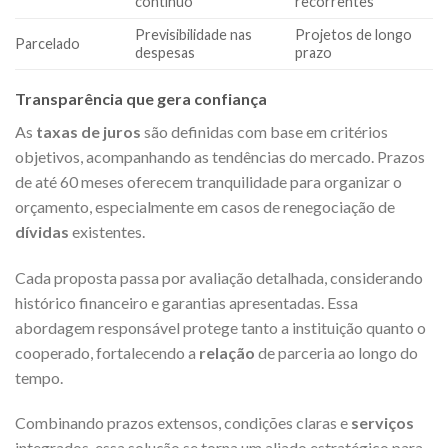
contínuo
recorrentes
Previsibilidade nas
Projetos de longo
Parcelado
despesas
prazo
Transparência que gera confiança
As
taxas de juros
são definidas com base em critérios
objetivos, acompanhando as tendências do mercado. Prazos
de até 60 meses oferecem tranquilidade para organizar o
orçamento, especialmente em casos de renegociação de
dívidas
existentes.
Cada proposta passa por avaliação detalhada, considerando
histórico financeiro e garantias apresentadas. Essa
abordagem responsável protege tanto a instituição quanto o
cooperado, fortalecendo a
relação
de parceria ao longo do
tempo.
Combinando prazos extensos, condições claras e
serviços
integrados, essa solução se torna um aliado estratégico para