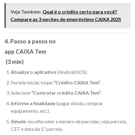
Veja Também
Qual é o crédito certo para você?
Compare as 3 opções de empréstimo CAIXA 2025
4. Passo a passo no
app CAIXA Tem
(3 min)
Atualize o aplicativo
(Android/iOS).
Na tela inicial, toque
“Crédito CAIXA Tem”
.
Selecione
“Contratar crédito CAIXA Tem”
.
Informe a finalidade
(pagar dívida, comprar
equipamento, etc.).
Simule
: escolha valor e número de parcelas; veja parcela,
CET e data da 1.ª parcela.