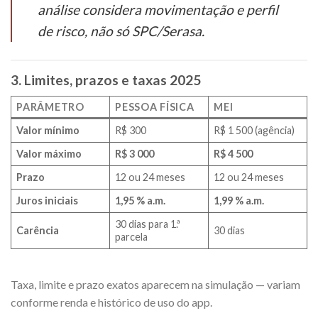
análise considera movimentação e perfil
de risco, não só SPC/Serasa.
3. Limites, prazos e taxas 2025
PARÂMETRO
PESSOA FÍSICA
MEI
Valor mínimo
R$ 300
R$ 1 500 (agência)
Valor máximo
R$ 3 000
R$ 4 500
Prazo
12 ou 24 meses
12 ou 24 meses
Juros iniciais
1,95 % a.m.
1,99 % a.m.
30 dias para 1.ª
Carência
30 dias
parcela
Taxa, limite e prazo exatos aparecem na simulação — variam
conforme renda e histórico de uso do app.