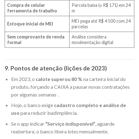
Compra de celular
Parcela baixa (≤ R$ 171) em 24
ferramenta de trabalho
m
MEI pega até R$ 4 500 com 24
Estoque inicial de MEI
parcelas
Sem comprovante de renda
Análise considera
formal
movimentação digital
9. Pontos de atenção (lições de 2023)
Em 2023, o
calote superou 80 %
na carteira inicial do
produto, forçando a CAIXA a pausar novas contratações
por algumas semanas .
Hoje, o banco exige
cadastro completo e análise de
uso
para reduzir inadimplência.
Se o app indicar
“Serviço indisponível”
, aguarde
reabertura; o banco libera lotes mensalmente.