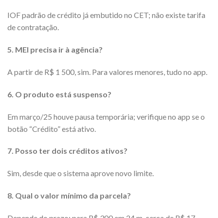
IOF padrão de crédito já embutido no CET; não existe tarifa
de contratação.
5. MEI precisa ir à agência?
A partir de R$ 1 500, sim. Para valores menores, tudo no app.
6. O produto está suspenso?
Em março/25 houve pausa temporária; verifique no app se o
botão “Crédito” está ativo.
7. Posso ter dois créditos ativos?
Sim, desde que o sistema aprove novo limite.
8. Qual o valor mínimo da parcela?
Depende do prazo; para R$ 300 em 24 m, cerca de R$ 17.