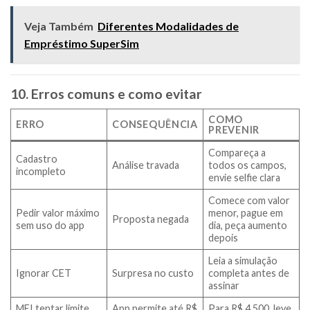
Veja Também
Diferentes Modalidades de
Empréstimo SuperSim
10. Erros comuns e como evitar
COMO
ERRO
CONSEQUÊNCIA
PREVENIR
Compareça a
Cadastro
Análise travada
todos os campos,
incompleto
envie selfie clara
Comece com valor
Pedir valor máximo
menor, pague em
Proposta negada
sem uso do app
dia, peça aumento
depois
Leia a simulação
Ignorar CET
Surpresa no custo
completa antes de
assinar
MEI tentar limite
App permite até R$
Para R$ 4 500, leve