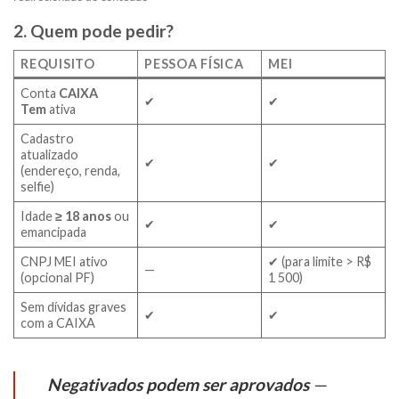
2. Quem pode pedir?
REQUISITO
PESSOA FÍSICA
MEI
Conta
CAIXA
✔
✔
Tem
ativa
Cadastro
atualizado
✔
✔
(endereço, renda,
selfie)
Idade
≥ 18 anos
ou
✔
✔
emancipada
CNPJ MEI ativo
✔ (para limite > R$
—
(opcional PF)
1 500)
Sem dívidas graves
✔
✔
com a CAIXA
Negativados podem ser aprovados
—