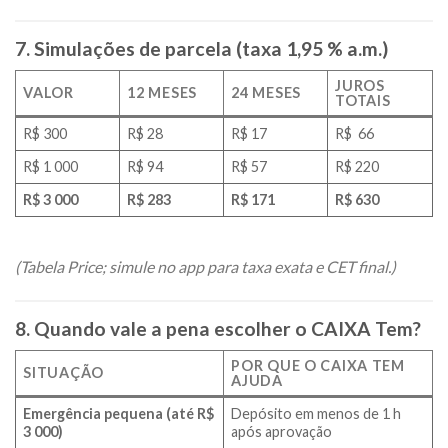
7. Simulações de parcela (taxa 1,95 % a.m.)
JUROS
VALOR
12 MESES
24 MESES
TOTAIS
R$ 300
R$ 28
R$ 17
R$ 66
R$ 1 000
R$ 94
R$ 57
R$ 220
R$ 3 000
R$ 283
R$ 171
R$ 630
(Tabela Price; simule no app para taxa exata e CET final.)
8. Quando vale a pena escolher o CAIXA Tem?
POR QUE O CAIXA TEM
SITUAÇÃO
AJUDA
Emergência pequena (até R$
Depósito em menos de 1 h
3 000)
após aprovação