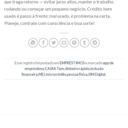
que traga retorno — evitar juros altos, manter o trabalho
rodando ou começar um pequeno negócio. Crédito bem
usado é passo à frente; mal usado, é problema na certa.
Planeje, contrate com consciência e boa sorte!
Esse registro foi postado em
EMPRÉSTIMOS
e marcado
app de
empréstimo
,
CAIXA Tem
,
dinheiro rápido
,
inclusão
financeira
,
MEI
,
microcrédito
,
pessoa física
,
SIM Digital
.